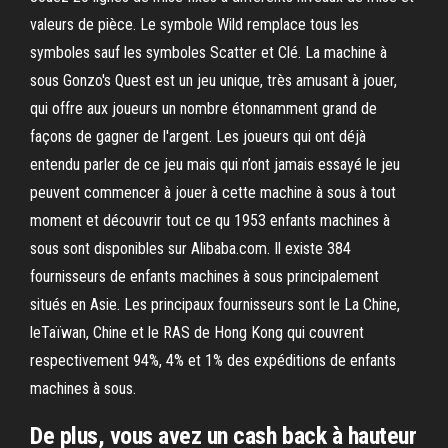
valeurs de pièce. Le symbole Wild remplace tous les
symboles sauf les symboles Scatter et Clé. La machine à
sous Gonzo's Quest est un jeu unique, très amusant à jouer,
qui offre aux joueurs un nombre étonnamment grand de
façons de gagner de l'argent. Les joueurs qui ont déjà
entendu parler de ce jeu mais qui n’ont jamais essayé le jeu
peuvent commencer à jouer à cette machine à sous à tout
moment et découvrir tout ce qu 1953 enfants machines à
sous sont disponibles sur Alibaba.com. Il existe 384
fournisseurs de enfants machines à sous principalement
situés en Asie. Les principaux fournisseurs sont le La Chine,
leTaïwan, Chine et le RAS de Hong Kong qui couvrent
respectivement 94%, 4% et 1% des expéditions de enfants
machines à sous.
De plus, vous avez un cash back à hauteur