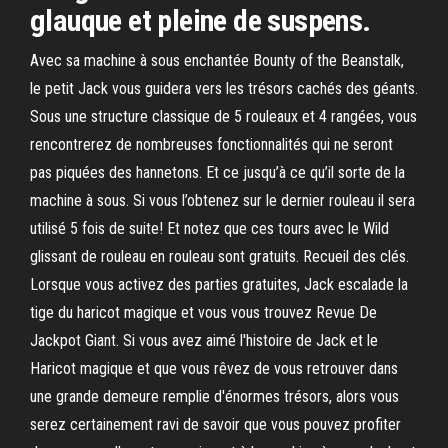
glauque et pleine de suspens.
Avec sa machine à sous enchantée Bounty of the Beanstalk,
le petit Jack vous guidera vers les trésors cachés des géants.
Sous une structure classique de 5 rouleaux et 4 rangées, vous
rencontrerez de nombreuses fonctionnalités qui ne seront
pas piquées des hannetons. Et ce jusqu’à ce qu’il sorte de la
machine à sous. Si vous l’obtenez sur le dernier rouleau il sera
utilisé 5 fois de suite! Et notez que ces tours avec le Wild
glissant de rouleau en rouleau sont gratuits. Recueil des clés.
Lorsque vous activez des parties gratuites, Jack escalade la
tige du haricot magique et vous vous trouvez Revue De
Jackpot Giant. Si vous avez aimé l'histoire de Jack et le
Haricot magique et que vous rêvez de vous retrouver dans
une grande demeure remplie d'énormes trésors, alors vous
serez certainement ravi de savoir que vous pouvez profiter