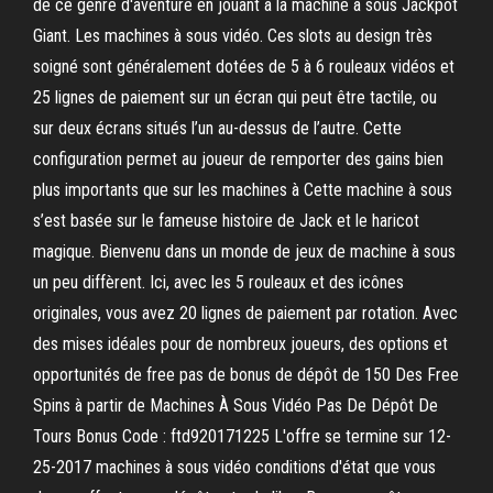
de ce genre d'aventure en jouant à la machine à sous Jackpot
Giant. Les machines à sous vidéo. Ces slots au design très
soigné sont généralement dotées de 5 à 6 rouleaux vidéos et
25 lignes de paiement sur un écran qui peut être tactile, ou
sur deux écrans situés l’un au-dessus de l’autre. Cette
configuration permet au joueur de remporter des gains bien
plus importants que sur les machines à Cette machine à sous
s’est basée sur le fameuse histoire de Jack et le haricot
magique. Bienvenu dans un monde de jeux de machine à sous
un peu diffèrent. Ici, avec les 5 rouleaux et des icônes
originales, vous avez 20 lignes de paiement par rotation. Avec
des mises idéales pour de nombreux joueurs, des options et
opportunités de free pas de bonus de dépôt de 150 Des Free
Spins à partir de Machines À Sous Vidéo Pas De Dépôt De
Tours Bonus Code : ftd920171225 L'offre se termine sur 12-
25-2017 machines à sous vidéo conditions d'état que vous