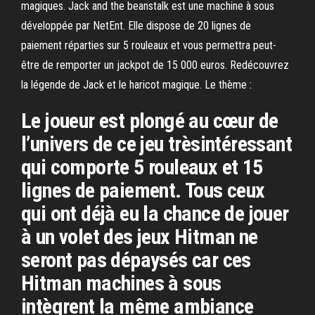
magiques. Jack and the beanstalk est une machine à sous
développée par NetEnt. Elle dispose de 20 lignes de
paiement réparties sur 5 rouleaux et vous permettra peut-
être de remporter un jackpot de 15 000 euros. Redécouvrez
la légende de Jack et le haricot magique. Le thème :
Le joueur est plongé au cœur de
l’univers de ce jeu trèsintéressant
qui comporte 5 rouleaux et 15
lignes de paiement. Tous ceux
qui ont déjà eu la chance de jouer
à un volet des jeux Hitman ne
seront pas dépaysés car ces
Hitman machines à sous
intègrent la même ambiance