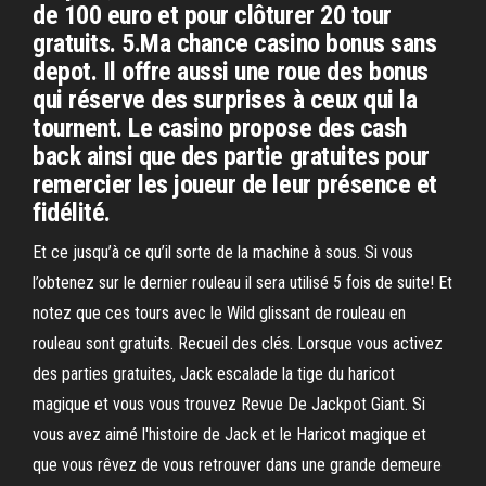
de 100 euro et pour clôturer 20 tour
gratuits. 5.Ma chance casino bonus sans
depot. Il offre aussi une roue des bonus
qui réserve des surprises à ceux qui la
tournent. Le casino propose des cash
back ainsi que des partie gratuites pour
remercier les joueur de leur présence et
fidélité.
Et ce jusqu’à ce qu’il sorte de la machine à sous. Si vous
l’obtenez sur le dernier rouleau il sera utilisé 5 fois de suite! Et
notez que ces tours avec le Wild glissant de rouleau en
rouleau sont gratuits. Recueil des clés. Lorsque vous activez
des parties gratuites, Jack escalade la tige du haricot
magique et vous vous trouvez Revue De Jackpot Giant. Si
vous avez aimé l'histoire de Jack et le Haricot magique et
que vous rêvez de vous retrouver dans une grande demeure