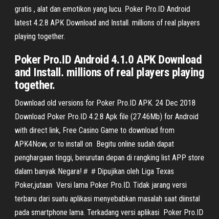
gratis , alat dan emotikon yang lucu. Poker Pro.ID Android
latest 4.2.8 APK Download and Install. millions of real players
playing together.
Poker Pro.ID Android 4.1.0 APK Download
and Install. millions of real players playing
together.
Download old versions for Poker Pro.ID APK. 24 Dec 2018
Download Poker Pro.ID 4.2.8 Apk file (27.46Mb) for Android
with direct link, Free Casino Game to download from
APK4Now, or to install on Begitu online sudah dapat
penghargaan tinggi, berurutan depan di rangking list APP store
dalam banyak Negara!＃＃Dipujikan oleh Liga Texas
Poker,jutaan Versi lama Poker Pro.ID. Tidak jarang versi
terbaru dari suatu aplikasi menyebabkan masalah saat diinstal
pada smartphone lama. Terkadang versi aplikasi Poker Pro.ID