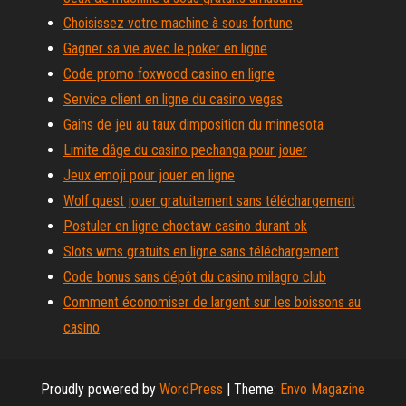
Choisissez votre machine à sous fortune
Gagner sa vie avec le poker en ligne
Code promo foxwood casino en ligne
Service client en ligne du casino vegas
Gains de jeu au taux dimposition du minnesota
Limite dâge du casino pechanga pour jouer
Jeux emoji pour jouer en ligne
Wolf quest jouer gratuitement sans téléchargement
Postuler en ligne choctaw casino durant ok
Slots wms gratuits en ligne sans téléchargement
Code bonus sans dépôt du casino milagro club
Comment économiser de largent sur les boissons au
casino
Proudly powered by
WordPress
|
Theme:
Envo Magazine