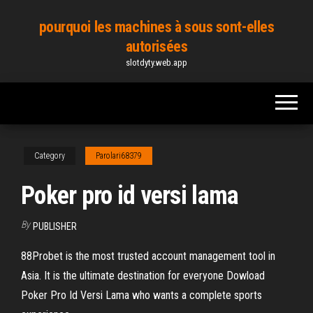
Skip
pourquoi les machines à sous sont-elles
to
autorisées
the
slotdyty.web.app
content
Category
Parolari68379
Poker pro id versi lama
By
PUBLISHER
88Probet is the most trusted account management tool in
Asia. It is the ultimate destination for everyone Dowload
Poker Pro Id Versi Lama who wants a complete sports