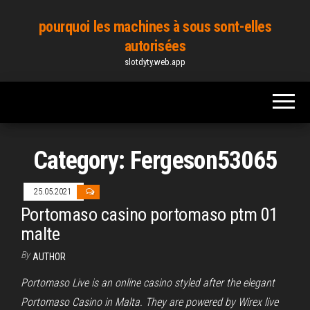
Skip
pourquoi les machines à sous sont-elles
to
autorisées
the
slotdyty.web.app
content
Category: Fergeson53065
25.05.2021
Portomaso casino portomaso ptm 01
malte
By
AUTHOR
Portomaso Live is an online casino styled after the elegant
Portomaso Casino in Malta. They are powered by Wirex live