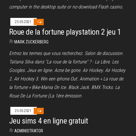
computer in the desktop suite or no-download Flash casino.
25.05.2021
Roue de la fortune playstation 2 jeu 1
By
MARK ZUCKERBERG
Entrez les termes que vous recherchez. Salon de discussion.
Tatiana Silva dans "La roue de la fortune" ? - La Libre. Les
Googles. Jeux en ligne. Acne be gone. Air Hockey. Air Hockey
2. Air Hockey 3. Win een iphone Out. Animation « La roue de
la fortune » Bike-Mania On Ice. Black Jack. BMX Tricks. La
Roue De La Fortune (La 1ère émission
25.05.2021
Jeu sims 4 en ligne gratuit
By
ADMINISTRATOR