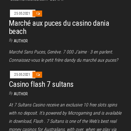
25.05.2021
Marché aux puces du casino dania
beach
By
AUTHOR
Marché Sans Puces, Genève. 7 000 J’aime · 3 en parlent.
Connaissez-vous le petit frère dandy du marché aux puces?
25.05.2021
Casino flash 7 sultans
By
AUTHOR
At 7 Sultans Casino receive an exclusive 10 free slots spins
with no deposit. It's powered by Microgaming and is available
in download, Flash . 7 Sultans is one of the Web's best real
money casinos for Australians, with over. when we play via