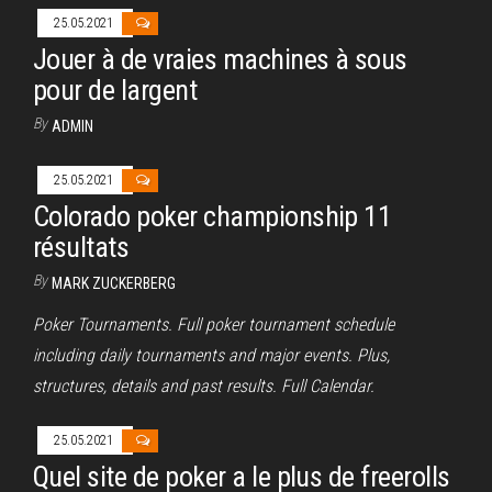
25.05.2021
Jouer à de vraies machines à sous
pour de largent
By
ADMIN
25.05.2021
Colorado poker championship 11
résultats
By
MARK ZUCKERBERG
Poker Tournaments. Full poker tournament schedule
including daily tournaments and major events. Plus,
structures, details and past results. Full Calendar.
25.05.2021
Quel site de poker a le plus de freerolls