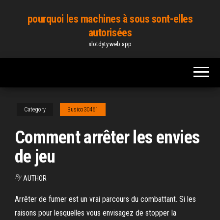
Skip
pourquoi les machines à sous sont-elles
to
autorisées
the
slotdyty.web.app
content
Category
Busico30461
Comment arrêter les envies
de jeu
By
AUTHOR
Arrêter de fumer est un vrai parcours du combattant. Si les
raisons pour lesquelles vous envisagez de stopper la