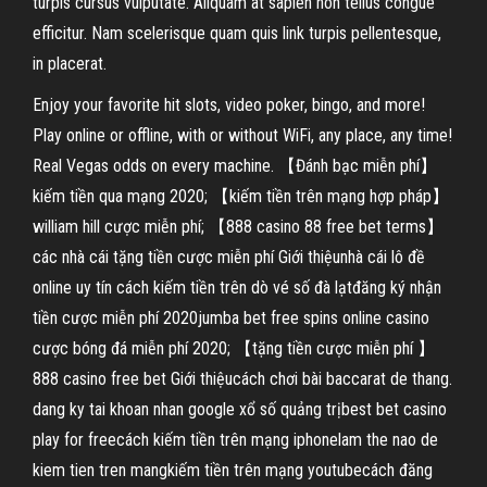
turpis cursus vulputate. Aliquam at sapien non tellus congue
efficitur. Nam scelerisque quam quis link turpis pellentesque,
in placerat.
Enjoy your favorite hit slots, video poker, bingo, and more!
Play online or offline, with or without WiFi, any place, any time!
Real Vegas odds on every machine. 【Đánh bạc miễn phí】
kiếm tiền qua mạng 2020; 【kiếm tiền trên mạng hợp pháp】
william hill cược miễn phí; 【888 casino 88 free bet terms】
các nhà cái tặng tiền cược miễn phí Giới thiệunhà cái lô đề
online uy tín cách kiếm tiền trên dò vé số đà lạtđăng ký nhận
tiền cược miễn phí 2020jumba bet free spins online casino
cược bóng đá miễn phí 2020; 【tặng tiền cược miễn phí 】
888 casino free bet Giới thiệucách chơi bài baccarat de thang.
dang ky tai khoan nhan google xổ số quảng trịbest bet casino
play for freecách kiếm tiền trên mạng iphonelam the nao de
kiem tien tren mangkiếm tiền trên mạng youtubecách đăng