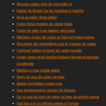
Nouveau casino près de marysville ca
Gagner de largent sur les machines à roulette
Aces au poker rhode island
Codes bonus mobiles de casino drake
Casino de saint croix danbury wisconsin
Machines à sous de casino en ligne les mieux notées
Reprendre des échantillons pour le croupier de casino
Comment utiliser le bonus de casino bovada
Crown casino great eastern highway burswood australie
occidentale
Machine à sous double diable
Noms de jeux de casino en ligne
Agents immobiliers casino nsw
Cinq emplacements gratuits de dragons
Est-ce que les sites de poker en ligne acceptent paypal
Quel âge a le jeu télévisé wheel of fortune