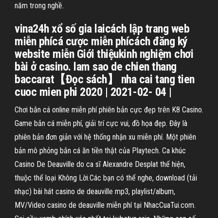
năm trong nghề.
vina24h xổ số gia laicách lập trang web
miễn phícá cược miễn phícách đăng ký
website miễn Giới thiệukinh nghiệm chơi
bài ở casino. lam sao de chien thang
baccarat【Đọc sách】 nha cai tang tien
cuoc mien phi 2020 | 2021-02- 04 |
Chơi bắn cá online miễn phí phiên bản cực đẹp trên K8 Casino.
Game bắn cá miễn phí, giải trí cực vui, đồ họa đẹp. Đây là
phiên bản đơn giản với hệ thống nhận xu miễn phí. Một phiên
bản mô phỏng bắn cá ăn tiền thật của Playtech. Ca khúc
Casino De Deauville do ca sĩ Alexandre Desplat thể hiện,
thuộc thể loại Không Lời.Các bạn có thể nghe, download (tải
nhạc) bài hát casino de deauville mp3, playlist/album,
MV/Video casino de deauville miễn phí tại NhacCuaTui.com.