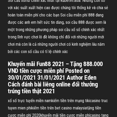
Soi cầu xsmb chính xác nhất tại kubetvn.asia. Những con số
với xác suất xuất hiện cao được chúng tôi thống kê và chia sẻ
hoàn toàn miễn phí cho các bạn Soi cầu miễn phí 888 đang
được các anh em hết sức tin dùng, soi cầu 888 được xem là
một trong những phương pháp soi cầu xổ số chính xác nhất
trong lĩnh vực chơi lô đề không chỉ đối với những người mới
chơi mà còn là cả những người chơi có kinh nghiệm lâu năm
bởi các con số cầu có tỉ lệ chính xác
Khuyến mãi Fun88 2021 – Tặng 888.000
VND tiền cược miễn phí Posted on
30/01/2021 31/01/2021 Author Eden
Cách đánh bài liêng online đổi thưởng
trúng tiền thật 2021
xổ số trực tuyến miền namkiếm tiền trên mạng tikicasino truc
tuyen mien phikiếm tiền trên bet casino malaysiatặng tiền
cược miễn phí 2020khuyến mãi tiền cược miễn phícasino tang