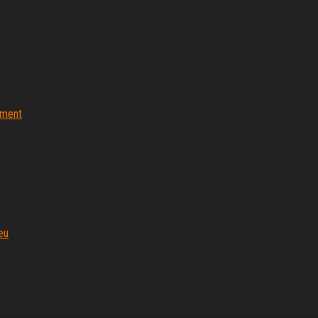
ement
eu