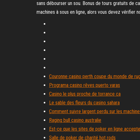
sans débourser un sou. Bonus de tours gratuits de cas
machines à sous en ligne, alors vous devez vérifier n
Couronne casino perth coupe du monde de ru
Programa casino rêves puerto varas
Casino le plus proche de torrance ca
Le sable des fleurs du casino sahara
Comment suivre largent perdu sur les machine
Raging bull casino australie
Est-ce que les sites de poker en ligne accept
Salle de poker de charité hot rods