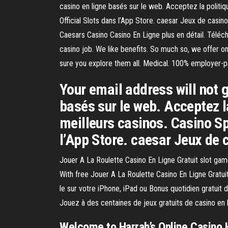
casino en ligne basés sur le web. Acceptez la politiqu
Official Slots dans l’App Store. caesar Jeux de casin
Caesars Casino Casino En Ligne plus en détail. Téléch
casino job. We like benefits. So much so, we offer
sure you explore them all. Medical. 100% employer-pa
Your email address will not g
basés sur le web. Acceptez la
meilleurs casinos. Casino Sp
l’App Store. caesar Jeux de 
Jouer A La Roulette Casino En Ligne Gratuit slot game
With free Jouer A La Roulette Casino En Ligne Gratuit
le sur votre iPhone, iPad ou Bonus quotidien gratuit
Jouez à des centaines de jeux gratuits de casino en l
Welcome to Harrah’s Online Casino H