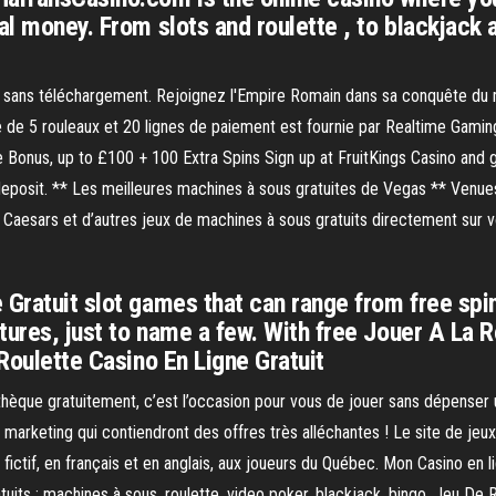
al money. From slots and roulette , to blackjack 
 sans téléchargement. Rejoignez l'Empire Romain dans sa conquête du m
ne de 5 rouleaux et 20 lignes de paiement est fournie par Realtime Gamin
Bonus, up to £100 + 100 Extra Spins Sign up at FruitKings Casino and g
eposit. ‎** Les meilleures machines à sous gratuites de Vegas ** Venu
 Caesars et d’autres jeux de machines à sous gratuits directement sur 
 Gratuit slot games that can range from free spi
atures, just to name a few. With free Jouer A La 
 Roulette Casino En Ligne Gratuit
hèque gratuitement, c’est l’occasion pour vous de jouer sans dépenser u
marketing qui contiendront des offres très alléchantes ! Le site de jeux 
fictif, en français et en anglais, aux joueurs du Québec. Mon Casino en lig
ratuits : machines à sous, roulette, video poker, blackjack, bingo, Jeu D