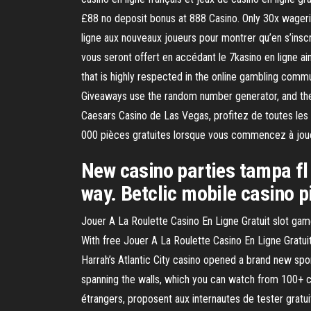
£88 no deposit bonus at 888 Casino. Only 30x wagerin
ligne aux nouveaux joueurs pour montrer qu’en s’inscri
vous seront offert en accédant le 7kasino en ligne a
that is highly respected in the online gambling com
Giveaways use the random number generator, and the
Caesars Casino de Las Vegas, profitez de toutes les
000 pièces gratuites lorsque vous commencez à joue
New casino parties tampa fl
way. Betclic mobile casino 
Jouer A La Roulette Casino En Ligne Gratuit slot game
With free Jouer A La Roulette Casino En Ligne Gratuit
Harrah’s Atlantic City casino opened a brand new sp
spanning the walls, which you can watch from 100+ com
étrangers, proposent aux internautes de tester gratui