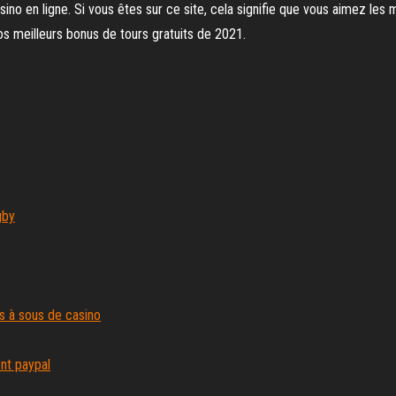
ino en ligne. Si vous êtes sur ce site, cela signifie que vous aimez les 
os meilleurs bonus de tours gratuits de 2021.
gby
s à sous de casino
ent paypal