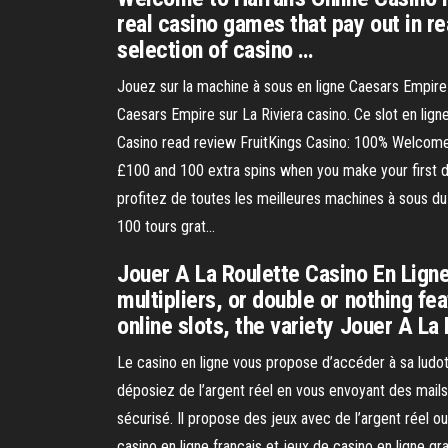
real casino games that pay out in re
selection of casino …
Jouez sur la machine à sous en ligne Caesars Empire
Caesars Empire sur La Riviera casino. Ce slot en lig
Casino read review FruitKings Casino: 100% Welcome 
£100 and 100 extra spins when you make your first d
profitez de toutes les meilleures machines à sous du
100 tours grat…
Jouer A La Roulette Casino En Ligne
multipliers, or double or nothing fe
online slots, the variety Jouer A La
Le casino en ligne vous propose d’accéder à sa ludot
déposiez de l’argent réel en vous envoyant des mails 
sécurisé. Il propose des jeux avec de l’argent réel ou 
casino en ligne français et jeux de casino en ligne g