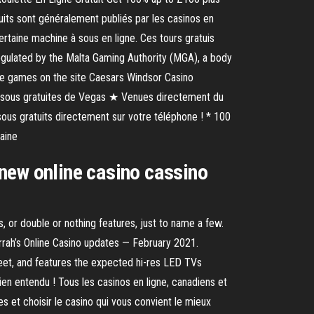
uits sont généralement publiés par les casinos en
certaine machine à sous en ligne. Ces tours gratuis
regulated by the Malta Gaming Authority (MGA), a body
he games on the site Caesars Windsor Casino
à sous gratuites de Vegas ★ Venues directement du
ous gratuits directement sur votre téléphone ! * 100
aine
new online casino cassino
, or double or nothing features, just to name a few.
arrah’s Online Casino updates — February 2021.
eet, and features the expected hi-res LED TVs
en entendu ! Tous les casinos en ligne, canadiens et
es et choisir le casino qui vous convient le mieux