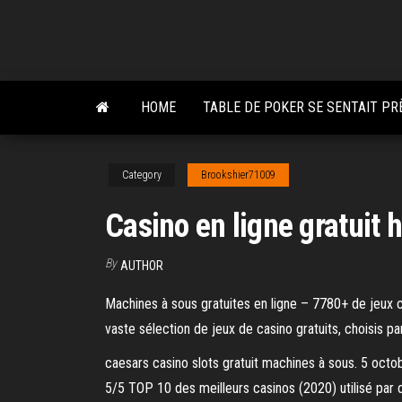
Skip
to
the
content
HOME
TABLE DE POKER SE SENTAIT PR
Category
Brookshier71009
Casino en ligne gratuit 
By
AUTHOR
Machines à sous gratuites en ligne – 7780+ de jeux c
vaste sélection de jeux de casino gratuits, choisis p
caesars casino slots gratuit machines à sous.
5/5 TOP 10 des meilleurs casinos (2020) utilisé par d