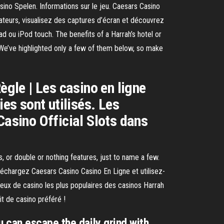
sino Spelen. Informations sur le jeu. ‎Caesars Casino
isateurs, visualisez des captures d’écran et découvrez
ad ou iPod touch. The benefits of a Harrah’s hotel or
We’ve highlighted only a few of them below, so make
ègle | Les casino en ligne
ies sont utilisés. Les
Casino Official Slots dans
, or double or nothing features, just to name a few.
éléchargez Caesars Casino Casino En Ligne et utilisez-
eux de casino les plus populaires des casinos Harrah
it de casino préféré !
 can escape the daily grind with