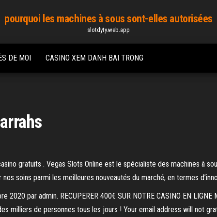
pourquoi les machines à sous sont-elles autorisées
slotdyty.web.app
ÈS DE MOI
CASINO XEM DANH BAI TRONG
harrahs
asino gratuits . Vegas Slots Online est le spécialiste des machines à s
ar nos soins parmi les meilleures nouveautés du marché, en termes d’inno
 5 octobre 2020 par admin. RECUPERER 400€ SUR NOTRE CASINO EN 
es milliers de personnes tous les jours ! Your email address will not gr